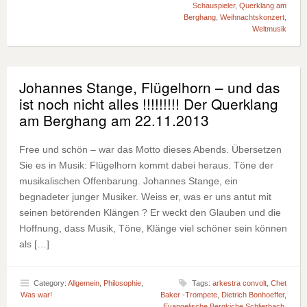
Schauspieler
,
Querklang am
Berghang
,
Weihnachtskonzert
,
Weltmusik
Johannes Stange, Flügelhorn – und das
ist noch nicht alles !!!!!!!!! Der Querklang
am Berghang am 22.11.2013
Free und schön – war das Motto dieses Abends. Übersetzen
Sie es in Musik: Flügelhorn kommt dabei heraus. Töne der
musikalischen Offenbarung. Johannes Stange, ein
begnadeter junger Musiker. Weiss er, was er uns antut mit
seinen betörenden Klängen ? Er weckt den Glauben und die
Hoffnung, dass Musik, Töne, Klänge viel schöner sein können
als […]
Category:
Allgemein
,
Philosophie
,
Tags:
arkestra convolt
,
Chet
Was war!
Baker -Trompete
,
Dietrich Bonhoeffer
,
Evangelische Bergkiche Schlierbach
,