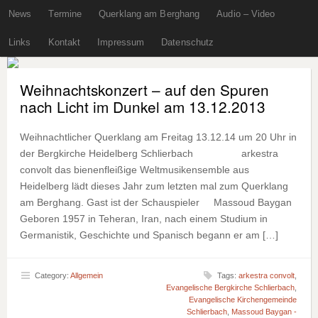
News
Termine
Querklang am Berghang
Audio – Video
Links
Kontakt
Impressum
Datenschutz
Weihnachtskonzert – auf den Spuren
nach Licht im Dunkel am 13.12.2013
Weihnachtlicher Querklang am Freitag 13.12.14 um 20 Uhr in
der Bergkirche Heidelberg Schlierbach arkestra
convolt das bienenfleißige Weltmusikensemble aus
Heidelberg lädt dieses Jahr zum letzten mal zum Querklang
am Berghang. Gast ist der Schauspieler Massoud Baygan
Geboren 1957 in Teheran, Iran, nach einem Studium in
Germanistik, Geschichte und Spanisch begann er am […]
Category:
Allgemein
Tags:
arkestra convolt
,
Evangelische Bergkirche Schlierbach
,
Evangelische Kirchengemeinde
Schlierbach
,
Massoud Baygan -