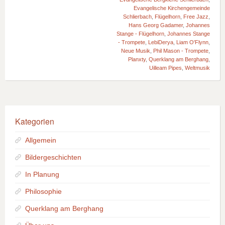
Evangelische Kirchengemeinde
Schlierbach
,
Flügelhorn
,
Free Jazz
,
Hans Georg Gadamer
,
Johannes
Stange - Flügelhorn
,
Johannes Stange
- Trompete
,
LebiDerya
,
Liam O'Flynn
,
Neue Musik
,
Phil Mason - Trompete
,
Planxty
,
Querklang am Berghang
,
Uilleam Pipes
,
Weltmusik
Kategorien
Allgemein
Bildergeschichten
In Planung
Philosophie
Querklang am Berghang