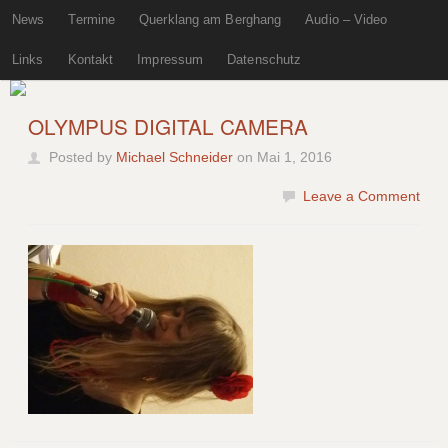
News
Termine
Querklang am Berghang
Audio – Video
Links
Kontakt
Impressum
Datenschutz
OLYMPUS DIGITAL CAMERA
Posted by
Michael Schneider
on Mai 1, 2016
Leave a Comment