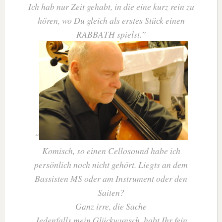
Ich hab nur Zeit gehabt, in die eine kurz rein zu
hören, wo Du gleich als erstes Stück einen
RABBATH spielst.
Komisch, so einen Cellosound habe ich
persönlich noch nicht gehört. Liegts an dem
Bassisten MS oder am Instrument oder den
Saiten?
Ganz irre, die Sache
Jedenfalls mein Glückwunsch, habt Ihr fein