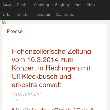
News
Termine
Querklang am Berghang
Audio – Video
Links
Kontakt
Impressum
Datenschutz
Presse
Hohenzollerische Zeitung
vom 10.3.2014 zum
Konzert in Hechingen mit
Uli Kieckbusch und
arkestra convolt
HECHINGEN