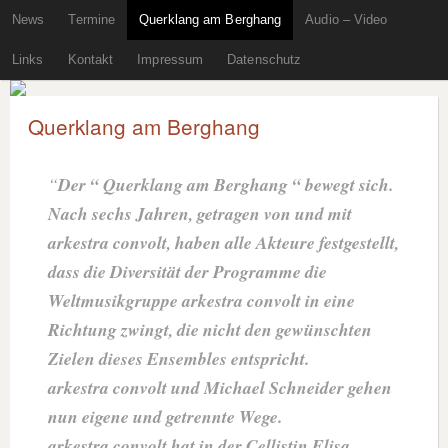
News
Termine
Querklang am Berghang
Audio – Video
Links
Kontakt
Impressum
Datenschutz
Querklang am Berghang
Der “ Querklang am Berghang “ bewegt sich.
Nach sechs Jahren, getragen von und mit
arkestra convolt, haben alle Akteure festgestellt,
dass die Diversität der Programme die
Weltmusikgruppe arkestra convolt in eine
Richtung zwingt, die nicht den gewünschten
Zielen dieses Ensembles entspricht.
arkestra convolt und Michael Schneider gehen
nun eigene und getrennte Wege.
arkestra convolt hat in der Cellistin Elisa