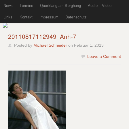
News
Termine
Querklang am Berghang
Audio – Video
Links
Kontakt
Impressum
Datenschutz
20110817112949_Anh-7
Posted by
Michael Schneider
on Februar 1, 2013
Leave a Comment