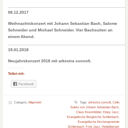
____________________________________________________
08.12.2017
Weihnachtskonzert mit Johann Sebastian Bach, Salome
Schneider und Michael Schneider. Vier Bachsuiten an
einem Abend.
____________________________________________________
19.01.2018
Neujahrskonzert 2018 mit arkestra convolt.
Teilen mit:
Facebook
Category:
Allgemein
Tags:
arkestra convolt
,
Cello
Suiten von Johann Sebastian Bach
,
Claus Rosenfelder
,
Enjoy Jazz
,
Evangelische Bergkirche Schlierbach
,
Evangelische Kirchengmeinde
Schlierbach
,
Free Jazz
,
Heidelberger