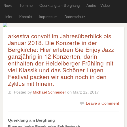
News
Termine
Querklang am Berghang
Audio – Video
Links
Kontakt
Impressum
Datenschutz
arkestra convolt im Jahresüberblick bis
Januar 2018. Die Konzerte in der
Bergkirche: Hier erleben Sie Enjoy Jazz
ganzjährig in 12 Konzerten, darin
enthalten der Heidelberger Frühling mit
viel Klassik und das Schöner Lügen
Festival packen wir auch noch in den
Zyklus mit hinein.
Posted by
Michael Schneider
on März 12, 2017
Leave a Comment
Querklang am Berghang
Evangelische Bergkirche Schlierbach,