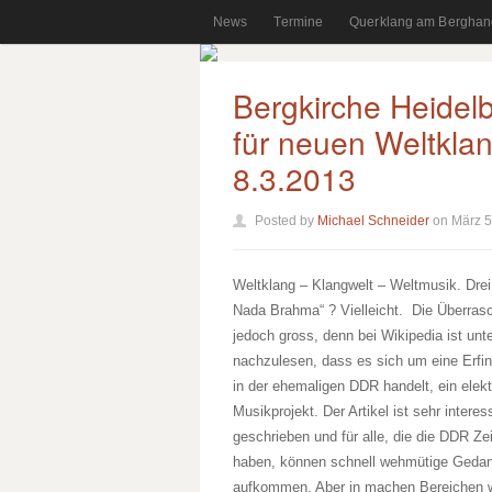
News
Termine
Querklang am Berghan
Bergkirche Heidelb
für neuen Weltklan
8.3.2013
Posted by
Michael Schneider
on März 5
Weltklang – Klangwelt – Weltmusik. Drei 
Nada Brahma“ ? Vielleicht. Die Überrasc
jedoch gross, denn bei Wikipedia ist unt
nachzulesen, dass es sich um eine Erfi
in der ehemaligen DDR handelt, ein elek
Musikprojekt. Der Artikel ist sehr interes
geschrieben und für alle, die die DDR Zei
haben, können schnell wehmütige Geda
aufkommen. Aber in machen Bereichen 