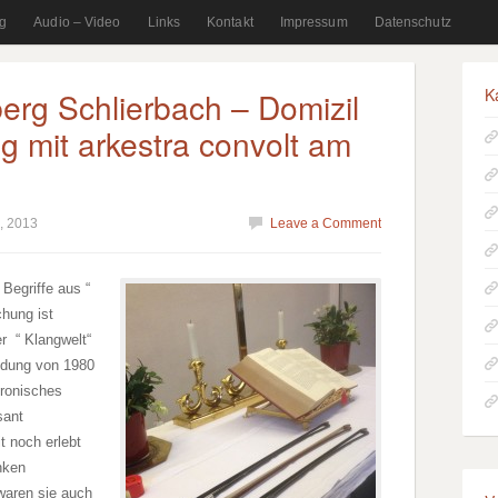
g
Audio – Video
Links
Kontakt
Impressum
Datenschutz
K
erg Schlierbach – Domizil
g mit arkestra convolt am
, 2013
Leave a Comment
Begriffe aus “
hung ist
er “ Klangwelt“
ndung von 1980
tronisches
sant
t noch erlebt
nken
waren sie auch