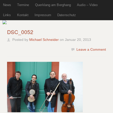
News
Termine
Querklang am Berghang
Audio – Video
Links
Kontakt
Impressum
Datenschutz
DSC_0052
Posted by
Michael Schneider
on Januar 20, 2013
Leave a Comment