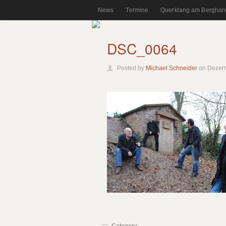
News
Termine
Querklang am Berghan
DSC_0064
Posted by
Michael Schneider
on Dezem