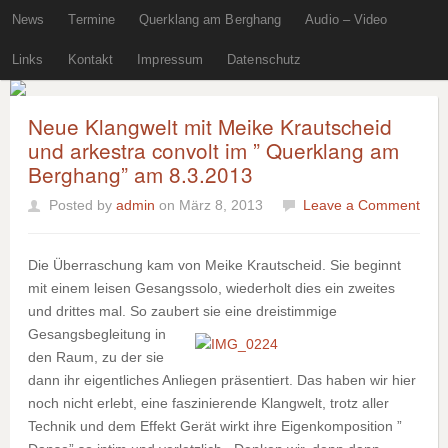
News
Termine
Querklang am Berghang
Audio – Video
Links
Kontakt
Impressum
Datenschutz
Neue Klangwelt mit Meike Krautscheid
und arkestra convolt im ” Querklang am
Berghang” am 8.3.2013
Posted by
admin
on März 8, 2013
Leave a Comment
Die Überraschung kam von Meike Krautscheid. Sie beginnt
mit einem leisen Gesangssolo, wiederholt dies ein zweites
und drittes mal. So zaubert sie eine dreistimmige
Gesangsbegleitung in
den Raum, zu der sie
dann ihr eigentliches Anliegen präsentiert. Das haben wir hier
noch nicht erlebt, eine faszinierende Klangwelt, trotz aller
Technik und dem Effekt Gerät wirkt ihre Eigenkomposition ”