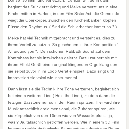
Danse” so intim und verletzlich. Denken wir, denn dann
beginnt das Stück erst richtig und Meike versetzt uns in eine
Kirche mitten in Harlem, in den Film Sister Act: die Gemeinde
wiegt die Oberkörper, zwischen den Kirchenbänken klopfen
Füsse den Rhythmus. ( Sind die Schlierbacher immer so ? )
Meike hat viel Technik mitgebracht und versteht es, dies zu
ihrem Vorteil zu nutzen. So geschehen in ihrer Komposition ”
All around you “. Den schönen Rabbath Sound auf dem
Kontrabass hat sie inzwischen gelernt. Dazu zaubert sie mit
ihrem Effekt Gerät einen original klingenden Orgelklang den
sie selbst zuvor in ihr Loop Gerät einspielt. Dazu singt und
improvisiert sie vokal wie instrumental.
Dann lässt sie die Technik ihre Töne verzerren, begleitet sich
bei einem weiteren Lied ( Hold the Line ), zu dem dann die
fetzigen Basstöne nur so in den Raum spritzen. Hier wird ihre
Musik tatsächlich dreidimensional, die Zuhörer spüren, wie
sie körperlich von den Tönen wie von Wassertropfen… ja,
was ? Ja, tatsächlich getroffen werden. Wie in einem 3D Film
kommen rockig-rhythmische Soundpatterns durch den Raum