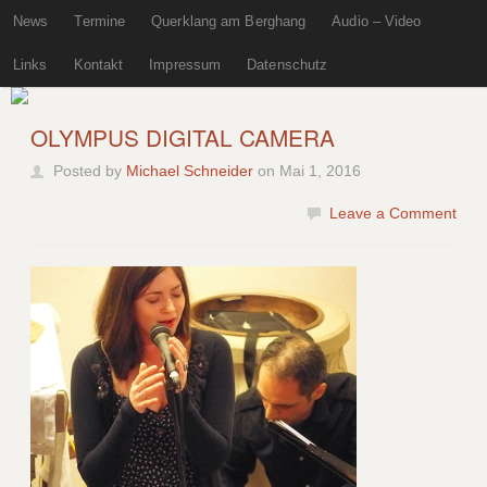
News
Termine
Querklang am Berghang
Audio – Video
Links
Kontakt
Impressum
Datenschutz
OLYMPUS DIGITAL CAMERA
Posted by
Michael Schneider
on Mai 1, 2016
Leave a Comment