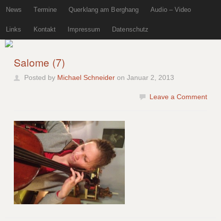
News
Termine
Querklang am Berghang
Audio – Video
Links
Kontakt
Impressum
Datenschutz
Salome (7)
Posted by
Michael Schneider
on Januar 2, 2013
Leave a Comment