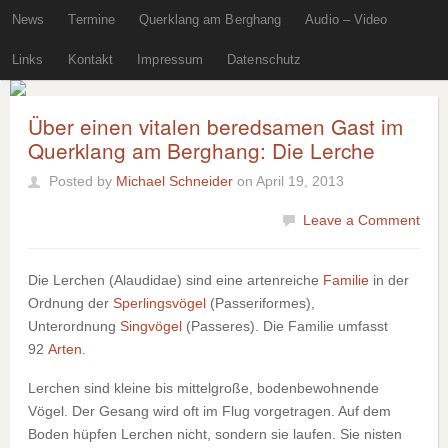
News
Termine
Querklang am Berghang
Audio – Video
Links
Kontakt
Impressum
Datenschutz
Über einen vitalen beredsamen Gast im
Querklang am Berghang: Die Lerche
Posted by
Michael Schneider
on April 19, 2013
Leave a Comment
Die
Lerchen
(Alaudidae) sind eine artenreiche
Familie
in der
Ordnung der
Sperlingsvögel
(Passeriformes),
Unterordnung
Singvögel
(Passeres). Die Familie umfasst
92
Arten
.
Lerchen sind kleine bis mittelgroße, bodenbewohnende
Vögel. Der Gesang wird oft im Flug vorgetragen. Auf dem
Boden hüpfen Lerchen nicht, sondern sie laufen. Sie nisten