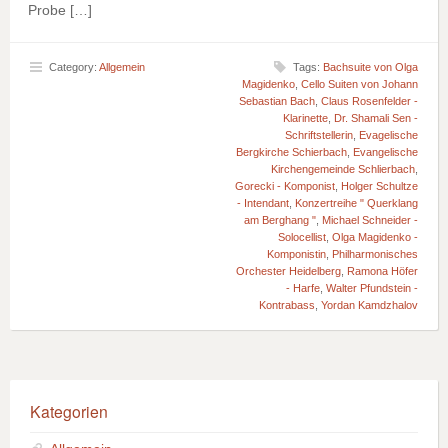
Probe […]
Category:
Allgemein
Tags:
Bachsuite von Olga
Magidenko
,
Cello Suiten von Johann
Sebastian Bach
,
Claus Rosenfelder -
Klarinette
,
Dr. Shamali Sen -
Schriftstellerin
,
Evagelische
Bergkirche Schierbach
,
Evangelische
Kirchengemeinde Schlierbach
,
Gorecki - Komponist
,
Holger Schultze
- Intendant
,
Konzertreihe " Querklang
am Berghang "
,
Michael Schneider -
Solocellist
,
Olga Magidenko -
Komponistin
,
Philharmonisches
Orchester Heidelberg
,
Ramona Höfer
- Harfe
,
Walter Pfundstein -
Kontrabass
,
Yordan Kamdzhalov
Kategorien