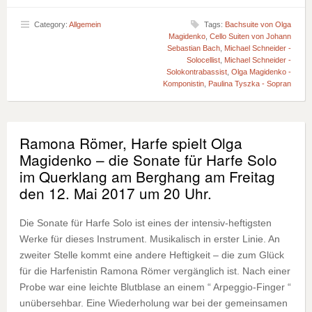
Category:
Allgemein
Tags:
Bachsuite von Olga
Magidenko
,
Cello Suiten von Johann
Sebastian Bach
,
Michael Schneider -
Solocellist
,
Michael Schneider -
Solokontrabassist
,
Olga Magidenko -
Komponistin
,
Paulina Tyszka - Sopran
Ramona Römer, Harfe spielt Olga
Magidenko – die Sonate für Harfe Solo
im Querklang am Berghang am Freitag
den 12. Mai 2017 um 20 Uhr.
Die Sonate für Harfe Solo ist eines der intensiv-heftigsten
Werke für dieses Instrument. Musikalisch in erster Linie. An
zweiter Stelle kommt eine andere Heftigkeit – die zum Glück
für die Harfenistin Ramona Römer vergänglich ist. Nach einer
Probe war eine leichte Blutblase an einem “ Arpeggio-Finger “
unübersehbar. Eine Wiederholung war bei der gemeinsamen