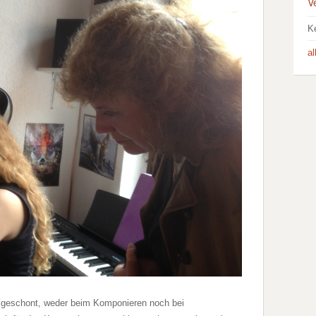
V
K
a
l geschont, weder beim Komponieren noch bei