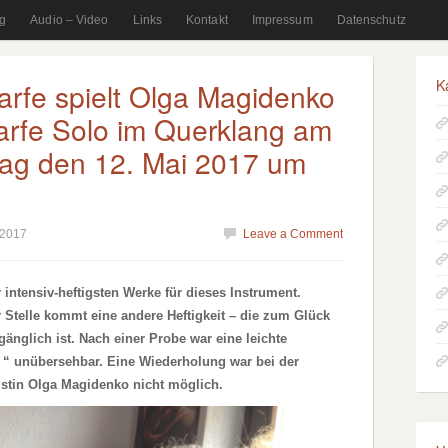
g
Audio – Video
Links
Kontakt
Impressum
Datenschutz
K
rfe spielt Olga Magidenko
Harfe Solo im Querklang am
tag den 12. Mai 2017 um
 2017
Leave a Comment
r intensiv-heftigsten Werke für dieses Instrument.
er Stelle kommt eine andere Heftigkeit – die zum Glück
änglich ist. Nach einer Probe war eine leichte
 “ unübersehbar. Eine Wiederholung war bei der
tin Olga Magidenko nicht möglich.