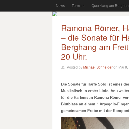
News
Termine
Querklang am Berghan
Ramona Römer, Ha
– die Sonate für 
Berghang am Frei
20 Uhr.
Posted by
Michael Schneider
on Mai 8,
Die Sonate für Harfe Solo ist eines de
Musikalisch in erster Linie. An zweit
für die Harfenistin Ramona Römer verg
Blutblase an einem “ Arpeggio-Finger
gemeinsamen Probe mit der Komponis