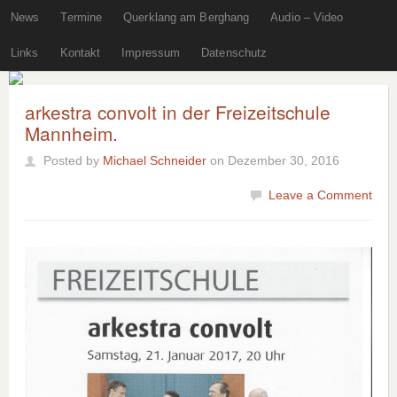
News
Termine
Querklang am Berghang
Audio – Video
Links
Kontakt
Impressum
Datenschutz
arkestra convolt in der Freizeitschule
Mannheim.
Posted by
Michael Schneider
on Dezember 30, 2016
Leave a Comment