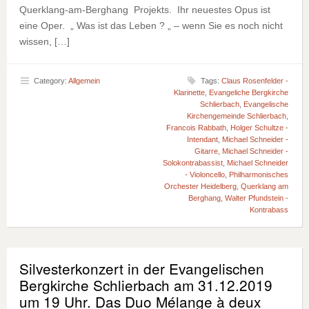
Querklang-am-Berghang Projekts. Ihr neuestes Opus ist
eine Oper. „ Was ist das Leben ? „ – wenn Sie es noch nicht
wissen, […]
Category:
Allgemein
Tags:
Claus Rosenfelder -
Klarinette
,
Evangeliche Bergkirche
Schlierbach
,
Evangelische
Kirchengemeinde Schlierbach
,
Francois Rabbath
,
Holger Schultze -
Intendant
,
Michael Schneider -
Gitarre
,
Michael Schneider -
Solokontrabassist
,
Michael Schneider
- Violoncello
,
Philharmonisches
Orchester Heidelberg
,
Querklang am
Berghang
,
Walter Pfundstein -
Kontrabass
Silvesterkonzert in der Evangelischen
Bergkirche Schlierbach am 31.12.2019
um 19 Uhr. Das Duo Mélange à deux