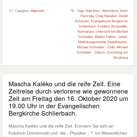
Category:
Allgemein
Tags:
Anja Bosl - Akkordeon
,
Astor
Piazzolla
,
Craig Bakalian
,
Daniel
Schnyder
,
Evangelische Bergkirche
Schlierbach
,
Frédéric Burgmüller
,
Kontrabass Unterricht bei Michael
Schneider
,
Matteo Falloni - Jewel
,
Matthäusgemeinde Ziegelhausen
,
Michael Schneider - Cello
,
Michael
Schneider - Gitarre
,
Querklang am
Berghang
Mascha Kaléko und die reife Zeit. Eine
Zeitreise durch verlorene wie gewonnene
Zeit am Freitag den 16. Oktober 2020 um
19.00 Uhr in der Evangelischen
Bergkirche Schlierbach.
Mascha Kaléko und die reife Zeit. Erinnern Sie sich an
Friedrich Dürrenmatt und die „ Physiker „ ? Im Wesentlichen