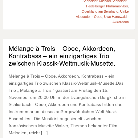
Schneider
,
Michael Schneider -
Heidelberger Philharmoniker
,
Querklang am Berghang
,
Ulrike
Albeseder - Oboe
,
Uwe Hanewald -
Akkordeon
Mélange à Trois – Oboe, Akkordeon,
Kontrabass – ein einzigartiges Trio
zwischen Klassik-Weltmusik-Musette .
Mélange à Trois – Oboe, Akkordeon, Kontrabass – ein
einzigartiges Trio zwischen Klassik-Weltmusik-Musette.Das
Trio „ Mélange à Trois “ gastiert am Freitag den 15.
November um 20:00 Uhr in der Evangelischen Bergkirche in
Schlierbach. Oboe, Akkordeon und Kontrabass bilden das
Instrumentarium dieses außergewöhnlichen Welt Musik
Ensembles. Die Musik ist angesiedelt zwischen
französischem Musette Walzer, Themen bekannter Film
Melodien, reicht […]