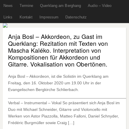
News
Termine
Querklang am Berghang
Audio – Video
Links
Kontakt
Impressum
Datenschutz
Anja Bosl – Akkordeon, zu Gast im
Querklang: Rezitation mit Texten von
Mascha Kaléko. Interpretation von
Kompositionen für Akkordeon und
Gitarre. Vokalisation von Obertönen.
Anja Bosl – Akkordeon, ist die Solistin im Querklang am
Freitag, den 16. Oktober 2020 um 19.00 Uhr in der
Evangelischen Bergkirche Schlierbach.
____________________________________________________
Verbal – Instrumental – Vokal So präsentiert sich Anja Bosl im
Duo mit Michael Schneider, Gitarre und Violoncello mit
Werken von Astor Piazzolla, Matteo Falloni, Daniel Schnyder,
Frédéric Burgmüller sowie Craig […]