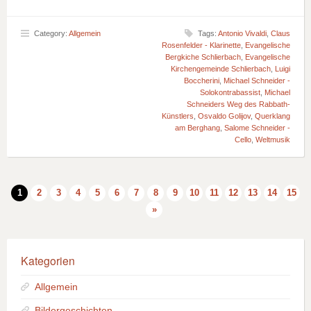
Category:
Allgemein
Tags:
Antonio Vivaldi
,
Claus
Rosenfelder - Klarinette
,
Evangelische
Bergkiche Schlierbach
,
Evangelische
Kirchengemeinde Schlierbach
,
Luigi
Boccherini
,
Michael Schneider -
Solokontrabassist
,
Michael
Schneiders Weg des Rabbath-
Künstlers
,
Osvaldo Golijov
,
Querklang
am Berghang
,
Salome Schneider -
Cello
,
Weltmusik
1
2
3
4
5
6
7
8
9
10
11
12
13
14
15
»
Kategorien
Allgemein
Bildergeschichten