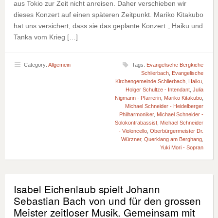
aus Tokio zur Zeit nicht anreisen. Daher verschieben wir
dieses Konzert auf einen späteren Zeitpunkt. Mariko Kitakubo
hat uns versichert, dass sie das geplante Konzert „ Haiku und
Tanka vom Krieg […]
Category:
Allgemein
Tags:
Evangelische Bergkiche
Schlierbach
,
Evangelische
Kirchengemeinde Schlierbach
,
Haiku
,
Holger Schultze - Intendant
,
Julia
Nigmann - Pfarrerin
,
Mariko Kitakubo
,
Michael Schneider - Heidelberger
Philharmoniker
,
Michael Schneider -
Solokontrabassist
,
Michael Schneider
- Violoncello
,
Oberbürgermeister Dr.
Würzner
,
Querklang am Berghang
,
Yuki Mori - Sopran
Isabel Eichenlaub spielt Johann
Sebastian Bach von und für den grossen
Meister zeitloser Musik. Gemeinsam mit