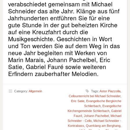
verabschiedet gemeinsam mit Michael
Schneider das alte Jahr. Klänge aus fünf
Jahrhunderten entführen Sie für eine
gute Stunde in der gut beheizten Kirche
auf eine Kreuzfahrt durch die
Musikgeschichte. Geschichten in Wort
und Ton werden Sie auf dem Weg in das
neue Jahr begleiten mit Werken von
Marin Marais, Johann Pachelbel, Eric
Satie, Gabriel Fauré sowie weiteren
Erfindern zauberhafter Melodien.
Category:
Allgemein
Tags:
Astor Piazzolla
,
Cellounterricht bei Michael Schneider
,
Eric Satie
,
Evangelische Bergkirche
Schlierbach
,
Evangelische
Kirchengemeinde Schlierbach
,
Gabriel
Fauré
,
Johann Pachelbel
,
Michael
Schneider - Cello
,
Michael Schneider -
Kontrabass
,
Querklang am Berghang
,