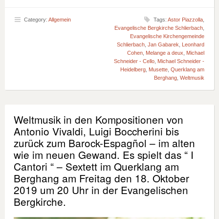
Category:
Allgemein
Tags:
Astor Piazzolla
,
Evangelische Bergkirche Schlierbach
,
Evangelische Kirchengemeinde
Schlierbach
,
Jan Gabarek
,
Leonhard
Cohen
,
Melange a deux
,
Michael
Schneider - Cello
,
Michael Schneider -
Heidelberg
,
Musette
,
Querklang am
Berghang
,
Weltmusik
Weltmusik in den Kompositionen von
Antonio Vivaldi, Luigi Boccherini bis
zurück zum Barock-Espagñol – im alten
wie im neuen Gewand. Es spielt das “ I
Cantori “ – Sextett im Querklang am
Berghang am Freitag den 18. Oktober
2019 um 20 Uhr in der Evangelischen
Bergkirche.