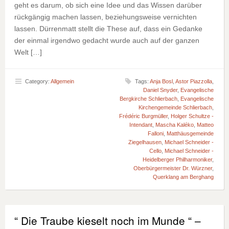
geht es darum, ob sich eine Idee und das Wissen darüber
rückgängig machen lassen, beziehungsweise vernichten
lassen. Dürrenmatt stellt die These auf, dass ein Gedanke
der einmal irgendwo gedacht wurde auch auf der ganzen
Welt […]
Category:
Allgemein
Tags:
Anja Bosl
,
Astor Piazzolla
,
Daniel Snyder
,
Evangelische
Bergkirche Schlierbach
,
Evangelische
Kirchengemeinde Schlierbach
,
Frédéric Burgmüller
,
Holger Schultze -
Intendant
,
Mascha Kaléko
,
Matteo
Falloni
,
Matthäusgemeinde
Ziegelhausen
,
Michael Schneider -
Cello
,
Michael Schneider -
Heidelberger Philharmoniker
,
Oberbürgermeister Dr. Würzner
,
Querklang am Berghang
“ Die Traube kieselt noch im Munde “ –