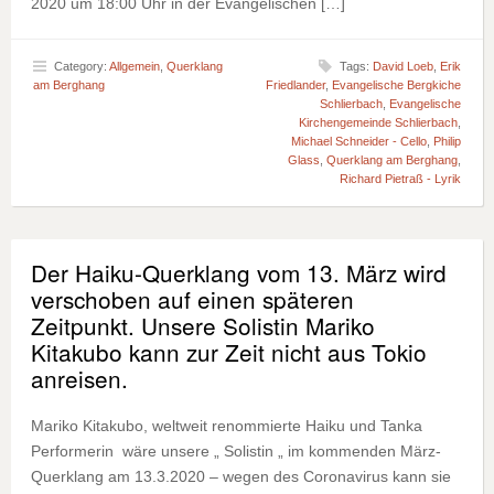
2020 um 18:00 Uhr in der Evangelischen […]
Category:
Allgemein
,
Querklang
Tags:
David Loeb
,
Erik
am Berghang
Friedlander
,
Evangelische Bergkiche
Schlierbach
,
Evangelische
Kirchengemeinde Schlierbach
,
Michael Schneider - Cello
,
Philip
Glass
,
Querklang am Berghang
,
Richard Pietraß - Lyrik
Der Haiku-Querklang vom 13. März wird
verschoben auf einen späteren
Zeitpunkt. Unsere Solistin Mariko
Kitakubo kann zur Zeit nicht aus Tokio
anreisen.
Mariko Kitakubo, weltweit renommierte Haiku und Tanka
Performerin wäre unsere „ Solistin „ im kommenden März-
Querklang am 13.3.2020 – wegen des Coronavirus kann sie