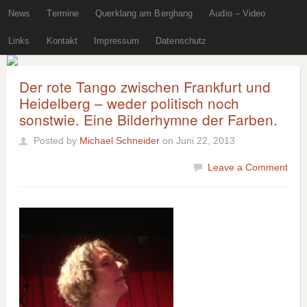
News
Termine
Querklang am Berghang
Audio – Video
Links
Kontakt
Impressum
Datenschutz
Der rote Tango zwischen Frankfurt und
Heidelberg – weder politisch noch
sonstwie. Eine Bilderhymne der Farben.
Posted by
Michael Schneider
on Juni 22, 2013
Leave a Comment