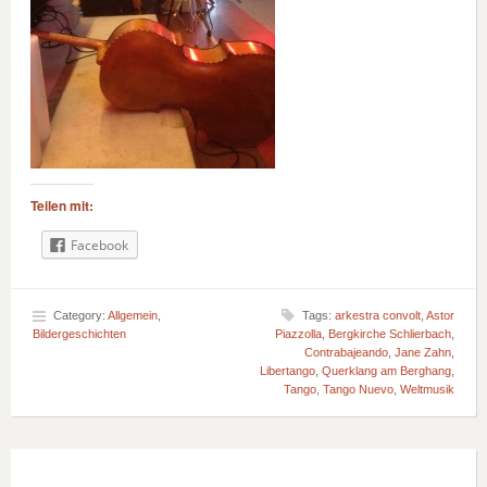
Teilen mit:
Facebook
Category:
Allgemein
,
Tags:
arkestra convolt
,
Astor
Bildergeschichten
Piazzolla
,
Bergkirche Schlierbach
,
Contrabajeando
,
Jane Zahn
,
Libertango
,
Querklang am Berghang
,
Tango
,
Tango Nuevo
,
Weltmusik