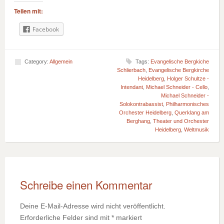
Teilen mit:
Facebook
Category:
Allgemein
Tags:
Evangelische Bergkiche
Schlierbach
,
Evangelische Bergkirche
Heidelberg
,
Holger Schultze -
Intendant
,
Michael Schneider - Cello
,
Michael Schneider -
Solokontrabassist
,
Philharmonisches
Orchester Heidelberg
,
Querklang am
Berghang
,
Theater und Orchester
Heidelberg
,
Weltmusik
Schreibe einen Kommentar
Deine E-Mail-Adresse wird nicht veröffentlicht.
Erforderliche Felder sind mit
*
markiert