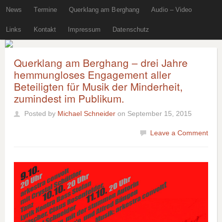
News
Termine
Querklang am Berghang
Audio – Video
Links
Kontakt
Impressum
Datenschutz
Querklang am Berghang – drei Jahre
hemmungloses Engagement aller
Beteiligten für Musik der Minderheit,
zumindest im Publikum.
Posted by
Michael Schneider
on September 15, 2015
Leave a Comment