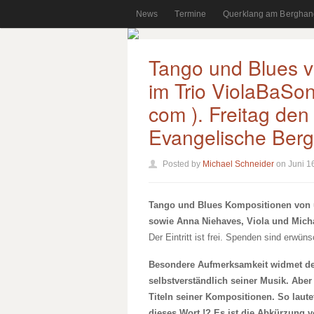
News
Termine
Querklang am Berghan
Tango und Blues v
im Trio ViolaBaSon
com ). Freitag den
Evangelische Berg
Posted by
Michael Schneider
on Juni 1
Tango und Blues Kompositionen von 
sowie Anna Niehaves, Viola und Mich
Der Eintritt ist frei. Spenden sind erwüns
Besondere Aufmerksamkeit widmet de
selbstverständlich seiner Musik. Aber
Titeln seiner Kompositionen. So laut
dieses Wort.!? Es ist die Abkürzung 