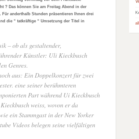
V
cht ? Das können Sie am Freitag Abend in der
K
 Für anderthalb Stunden präsentieren Ihnen drei
d die “ tatkräftige “ Umsetzung der Titel in
a
k – ob als gestaltender,
ührender Künstler: Uli Kieckbusch
len Genres.
 noch aus: Ein Doppelkonzert für zwei
ester. eine seiner berühmteren
omponierten Part während Ui Kieckbusch
i Kieckbusch weiss, wovon er da
 wie ein Stammgast in der New Yorker
ube Videos belegen seine vielfältigen