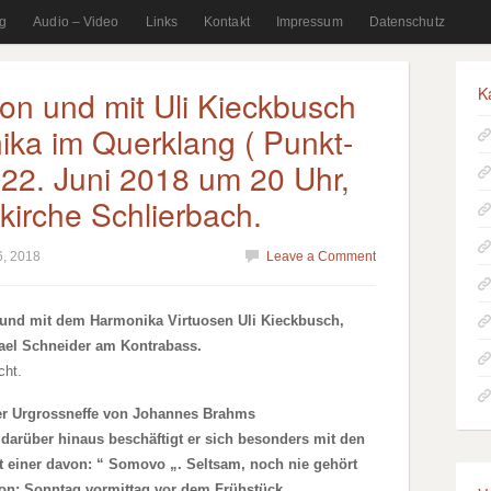
g
Audio – Video
Links
Kontakt
Impressum
Datenschutz
K
on und mit Uli Kieckbusch
ika im Querklang ( Punkt-
 22. Juni 2018 um 20 Uhr,
kirche Schlierbach.
6, 2018
Leave a Comment
und mit dem Harmonika Virtuosen Uli Kieckbusch,
ael Schneider am Kontrabass.
cht.
r Urgrossneffe von Johannes Brahms
 darüber hinaus beschäftigt er sich besonders mit den
et einer davon: “ Somovo „. Seltsam, noch nie gehört
von: Sonntag vormittag vor dem Frühstück.