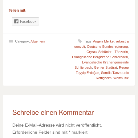
Teilen mit:
Facebook
Category:
Allgemein
Tags:
Angela Merkel
,
arkestra
convolt
,
Ceutsche Bundesregierung
,
Crystal Schüttler - Tänzerin
,
Evangelische Bergkirche Schlierbach
,
Evangelische Kirchengemeinde
Schlierbach
,
Genfer Stadtrat
,
Recep
Tayyip Erdoğan
,
Semilla Tanzstudio
Rettigheim
,
Weltmusik
Schreibe einen Kommentar
Deine E-Mail-Adresse wird nicht veröffentlicht.
Erforderliche Felder sind mit
*
markiert