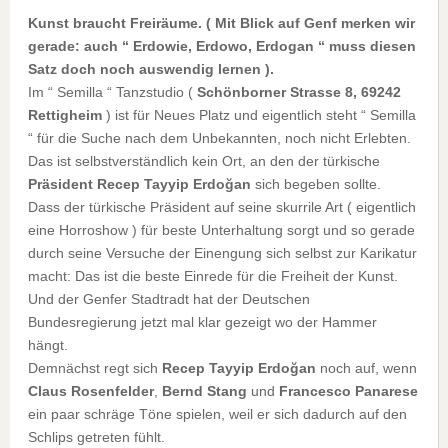
Kunst braucht Freiräume. ( Mit Blick auf Genf merken wir
gerade: auch “ Erdowie, Erdowo, Erdogan “ muss diesen
Satz doch noch auswendig lernen ).
Im “ Semilla “ Tanzstudio (
Schönborner Strasse 8, 69242
Rettigheim
) ist für Neues Platz und eigentlich steht “ Semilla
“ für die Suche nach dem Unbekannten, noch nicht Erlebten.
Das ist selbstverständlich kein Ort, an den der türkische
Präsident Recep Tayyip Erdoğan
sich begeben sollte.
Dass der türkische Präsident auf seine skurrile Art ( eigentlich
eine Horroshow ) für beste Unterhaltung sorgt und so gerade
durch seine Versuche der Einengung sich selbst zur Karikatur
macht: Das ist die beste Einrede für die Freiheit der Kunst.
Und der Genfer Stadtradt hat der Deutschen
Bundesregierung jetzt mal klar gezeigt wo der Hammer
hängt.
Demnächst regt sich
Recep Tayyip Erdoğan
noch auf, wenn
Claus Rosenfelder
,
Bernd Stang
und
Francesco Panarese
ein paar schräge Töne spielen, weil er sich dadurch auf den
Schlips getreten fühlt.