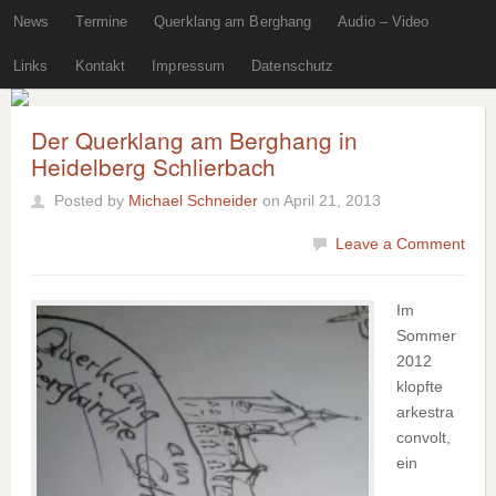
News
Termine
Querklang am Berghang
Audio – Video
Links
Kontakt
Impressum
Datenschutz
Der Querklang am Berghang in
Heidelberg Schlierbach
Posted by
Michael Schneider
on April 21, 2013
Leave a Comment
Im
Sommer
2012
klopfte
arkestra
convolt,
ein