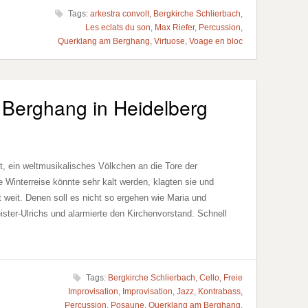
Tags:
arkestra convolt
,
Bergkirche Schlierbach
,
Les eclats du son
,
Max Riefer
,
Percussion
,
Querklang am Berghang
,
Virtuose
,
Voage en bloc
Berghang in Heidelberg
, ein weltmusikalisches Völkchen an die Tore der
e Winterreise könnte sehr kalt werden, klagten sie und
 weit. Denen soll es nicht so ergehen wie Maria und
ister-Ulrichs und alarmierte den Kirchenvorstand. Schnell
Tags:
Bergkirche Schlierbach
,
Cello
,
Freie
Improvisation
,
Improvisation
,
Jazz
,
Kontrabass
,
Percussion
,
Posaune
,
Querklang am Berghang
,