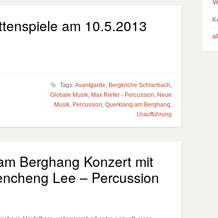
V
ttenspiele am 10.5.2013
K
a
Tags:
Avantgarde
,
Bergkriche Schlierbach
,
Globale Musik
,
Max Riefer - Percussion
,
Neue
Musik
,
Percussion
,
Querklang am Berghang
,
Uraufführung
am Berghang Konzert mit
encheng Lee – Percussion