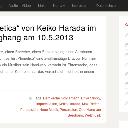
g
Audio – Video
Links
Kontakt
Impressum
Datenschutz
K
etica“ von Keiko Harada im
ghang am 10.5.2013
te, einen Sprecher, einen Schauspieler, einen Akrobaten
ht es für „Phonetica“ eine zwölfminütige Bravour Nummer
 ein Musiker sein Handwerk versteht ist Ehrensache, dass
h unter Kontrolle hat, das vereint sich nicht oft in einem
Tags:
Bergkirche Schlierbach
,
Erika Stucky
,
Improvisation
,
Keiko Harada
,
Max Riefer -
Percussion
,
Neue Musik
,
Percussion
,
Querklang am
Berghang
,
Weltmusik