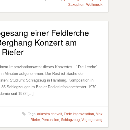
Saxophon
,
Weltmusik
bgesang einer Feldlerche
Berghang Konzert am
 Riefer
einem Improvisationswerk dieses Konzertes : “ Die Lerche“.
ehn Minuten aufgenommen. Der Rest ist Sache der
sten: Studium: Schlagzeug in Hamburg, Komposition in
70-85 Schlagzeuger im Basler Radiosinfonieorchester. 1970-
ademie seit 1972 […]
Tags:
arkestra convolt
,
Freie Improvisation
,
Max
Riefer
,
Percussion
,
Schlagzeug
,
Vogelgesang