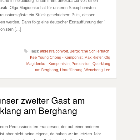
rche in Heidelberg unternimmt arkestra convolt einen
usik. Olga Magidenko hat für unseren Saxophonisten
rcussionsgäste ein Stück geschrieben: Puls, dessen
en werden. Dann folgt eine deutscher Erstaufführung der “
onisten […]
Tags:
atkrestra convolt
,
Bergkirche Schlierbach
,
Kee Young Chong - Komponist
,
Max Riefer
,
Olg
Magidenko - Komponistin
,
Percussion
,
Querklang
am Berghang
,
Uraufführung
,
Wencheng Lee
nser zweiter Gast am
rklang am Berghang
eren Percussionisten Francesco, der auf einer anderen
t aber nicht seine eigene, da haben wir im letzten Jahr