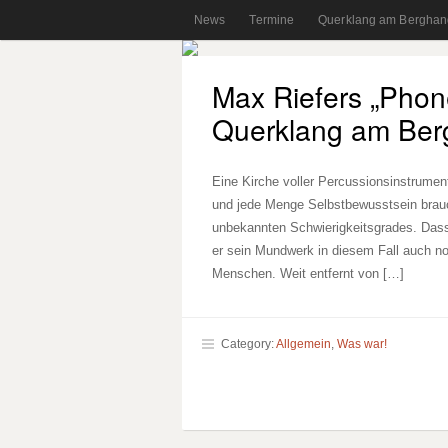
News
Termine
Querklang am Berghan
Max Riefers „Phon
Querklang am Ber
Eine Kirche voller Percussionsinstrumen
und jede Menge Selbstbewusstsein brauc
unbekannten Schwierigkeitsgrades. Dass
er sein Mundwerk in diesem Fall auch noc
Menschen. Weit entfernt von […]
Category:
Allgemein
,
Was war!