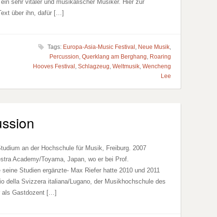
ein sehr vitaler und musikalischer Musiker. Hier zur
ext über ihn, dafür […]
Tags:
Europa-Asia-Music Festival
,
Neue Musik
,
Percussion
,
Querklang am Berghang
,
Roaring
Hooves Festival
,
Schlagzeug
,
Weltmusik
,
Wencheng
Lee
ussion
Studium an der Hochschule für Musik, Freiburg. 2007
stra Academy/Toyama, Japan, wo er bei Prof.
 seine Studien ergänzte- Max Riefer hatte 2010 und 2011
io della Svizzera italiana/Lugano, der Musikhochschule des
r als Gastdozent […]