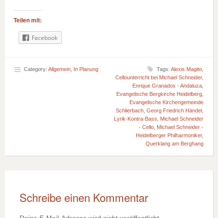
Teilen mit:
Facebook
Category:
Allgemein
,
In Planung
Tags:
Alexis Magito
,
Cellounterricht bei Michael Schneider
,
Enrique Granados - Andaluza
,
Evangelische Bergkirche Heidelberg
,
Evangelische Kirchengemeinde
Schlierbach
,
Georg Friedrich Händel
,
Lyrik-Kontra-Bass
,
Michael Schneider
- Cello
,
Michael Schneider -
Heidelberger Philharmoniker
,
Querklang am Berghang
Schreibe einen Kommentar
Deine E-Mail-Adresse wird nicht veröffentlicht.