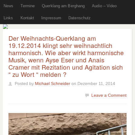
News
Termine
Querklang am Berghang
Audio – Video
Links
Kontakt
Impressum
Datenschutz
Der Weihnachts-Querklang am
19.12.2014 klingt sehr weihnachtlich
harmonisch. Wie aber wirkt harmonische
Musik, wenn Ayse Eser und Anais
Cramer mit Rezitation und Agitation sich
“ zu Wort “ melden ?
Posted by
Michael Schneider
on Dezember 11, 2014
Leave a Comment