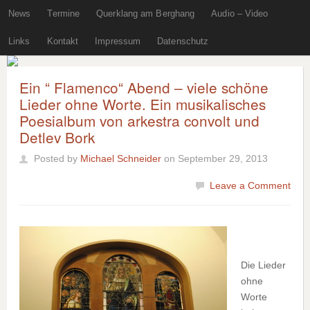
News
Termine
Querklang am Berghang
Audio – Video
Links
Kontakt
Impressum
Datenschutz
Ein “ Flamenco“ Abend – viele schöne
Lieder ohne Worte. Ein musikalisches
Poesialbum von arkestra convolt und
Detlev Bork
Posted by
Michael Schneider
on September 29, 2013
Leave a Comment
Die Lieder
ohne
Worte