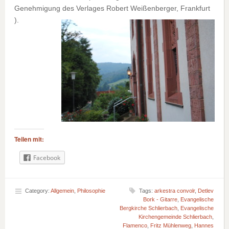
Genehmigung des Verlages Robert Weißenberger, Frankfurt
).
Teilen mit:
Facebook
Category:
Allgemein
,
Philosophie
Tags:
arkestra convolr
,
Detlev
Bork - Gitarre
,
Evangelische
Bergkirche Schlierbach
,
Evangelische
Kirchengemeinde Schlierbach
,
Flamenco
,
Fritz Mühlenweg
,
Hannes