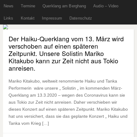
News
Termine
Querklang am Berghang
Audio – Video
Links
Kontakt
Impressum
Datenschutz
Der Haiku-Querklang vom 13. März wird
verschoben auf einen späteren
Zeitpunkt. Unsere Solistin Mariko
Kitakubo kann zur Zeit nicht aus Tokio
anreisen.
Mariko Kitakubo, weltweit renommierte Haiku und Tanka
Performerin wäre unsere „ Solistin „ im kommenden März-
Querklang am 13.3.2020 – wegen des Coronavirus kann sie
aus Tokio zur Zeit nicht anreisen. Daher verschieben wir
dieses Konzert auf einen späteren Zeitpunkt. Mariko Kitakubo
hat uns versichert, dass sie das geplante Konzert „ Haiku und
Tanka vom Krieg […]