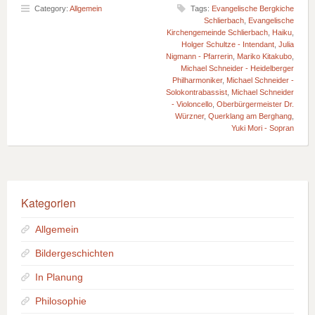
Category:
Allgemein
Tags:
Evangelische Bergkiche
Schlierbach
,
Evangelische
Kirchengemeinde Schlierbach
,
Haiku
,
Holger Schultze - Intendant
,
Julia
Nigmann - Pfarrerin
,
Mariko Kitakubo
,
Michael Schneider - Heidelberger
Philharmoniker
,
Michael Schneider -
Solokontrabassist
,
Michael Schneider
- Violoncello
,
Oberbürgermeister Dr.
Würzner
,
Querklang am Berghang
,
Yuki Mori - Sopran
Kategorien
Allgemein
Bildergeschichten
In Planung
Philosophie