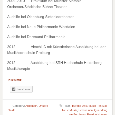
2009-2010 Praktikum bei Münster Sinfonie
Orchester/Städtische Bühne Theater
Aushilfe bei Oldenburg Sinfonieorchester
Aushilfe bei Neue Philharmonie Westfalen
Aushilfe bei Dortmund Philharmonie
2012 Abschluß mit Künstlerische Ausbildung bei der
Musikhochschule Freiburg
2012 Ausbildung bei SRH Hochschule Heidelberg
Musiktherapie
Teilen mit:
Facebook
Category:
Allgemein
,
Unsere
Tags:
Europa-Asia-Music Festival
,
Gäste
Neue Musik
,
Percussion
,
Querklang
am Berghang
,
Roaring Hooves