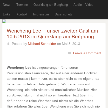
News
Termine
Querklang am Berghang
Audio – Video
Links
Kontakt
Impressum
Datenschutz
Wencheng Lee – unser zweiter Gast am
10.5.2013 im Querklang am Berghang
Posted by
Michael Schneider
on Mai 8, 2013
Leave a Comment
Wencheng Lee
ist eingesprungen für unseren
Percussionisten Francesco, der auf einer anderen Hochzeit
tanzen musss ( kommt vor, es ist aber nicht seine eigene, da
haben wir im letzten Jahr getanzt ). Wir freuen uns auf
Wencheng, ein sehr vitaler und musikalischer Musiker. Hier
zur Abwechslung mal nicht so ein kreativer Text über ihn,
dafür aber die reine Wahrheit und nichts als die Wahrheit.
Hier erfahren Sie alles über Wencheng was Sie sich noch nie