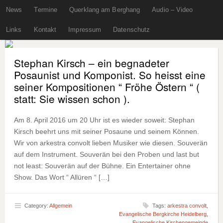
News
Termine
Querklang am Berghang
Audio – Video
Links
Kontakt
Impressum
Datenschutz
Stephan Kirsch – ein begnadeter
Posaunist und Komponist. So heisst eine
seiner Kompositionen “ Fröhe Östern “ (
statt: Sie wissen schon ).
Am 8. April 2016 um 20 Uhr ist es wieder soweit: Stephan
Kirsch beehrt uns mit seiner Posaune und seinem Können.
Wir von arkestra convolt lieben Musiker wie diesen. Souverän
auf dem Instrument. Souverän bei den Proben und last but
not least: Souverän auf der Bühne. Ein Entertainer ohne
Show. Das Wort “ Allüren “ […]
Category:
Allgemein
Tags:
arkestra convolt
,
Evangelische Bergkirche Heidelberg
,
Evangelische Kirchengemeinde