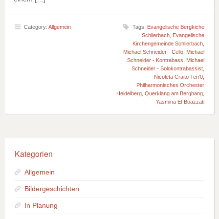
Category:
Allgemein
Tags:
Evangelische Bergkiche
Schlierbach
,
Evangelische
Kirchengemeinde Schlierbach
,
Michael Schneider - Cello
,
Michael
Schneider - Kontrabass
,
Michael
Schneider - Solokontrabassist
,
Nicoleta Craito Ten'0
,
Philharmonisches Orchester
Heidelberg
,
Querklang am Berghang
,
Yasmina El-Boazzati
Kategorien
Allgemein
Bildergeschichten
In Planung