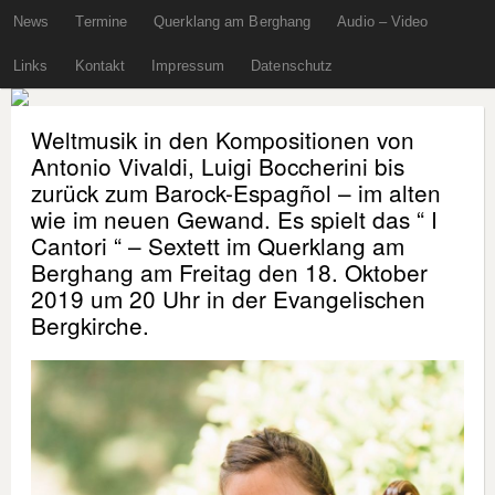
News
Termine
Querklang am Berghang
Audio – Video
Links
Kontakt
Impressum
Datenschutz
Weltmusik in den Kompositionen von
Antonio Vivaldi, Luigi Boccherini bis
zurück zum Barock-Espagñol – im alten
wie im neuen Gewand. Es spielt das “ I
Cantori “ – Sextett im Querklang am
Berghang am Freitag den 18. Oktober
2019 um 20 Uhr in der Evangelischen
Bergkirche.