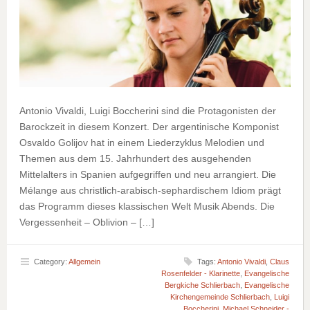
Antonio Vivaldi, Luigi Boccherini sind die Protagonisten der
Barockzeit in diesem Konzert. Der argentinische Komponist
Osvaldo Golijov hat in einem Liederzyklus Melodien und
Themen aus dem 15. Jahrhundert des ausgehenden
Mittelalters in Spanien aufgegriffen und neu arrangiert. Die
Mélange aus christlich-arabisch-sephardischem Idiom prägt
das Programm dieses klassischen Welt Musik Abends. Die
Vergessenheit – Oblivion – […]
Category:
Allgemein
Tags:
Antonio Vivaldi
,
Claus
Rosenfelder - Klarinette
,
Evangelische
Bergkiche Schlierbach
,
Evangelische
Kirchengemeinde Schlierbach
,
Luigi
Boccherini
,
Michael Schneider -