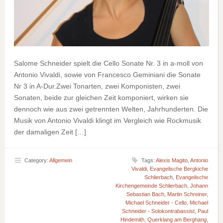
Salome Schneider spielt die Cello Sonate Nr. 3 in a-moll von
Antonio Vivaldi, sowie von Francesco Geminiani die Sonate
Nr 3 in A-Dur.Zwei Tonarten, zwei Komponisten, zwei
Sonaten, beide zur gleichen Zeit komponiert, wirken sie
dennoch wie aus zwei getrennten Welten, Jahrhunderten. Die
Musik von Antonio Vivaldi klingt im Vergleich wie Rockmusik
der damaligen Zeit […]
Category:
Allgemein
Tags:
Alexis Magito
,
Antonio
Vivaldi
,
Evangelische Bergkiche
Schlierbach
,
Evangelische
Kirchengemeinde Schlierbach
,
Johann
Sebastian Bach
,
Martin Schreiner
,
Michael Schneider - Cello
,
Michael
Schneider - Solokontrabassist
,
Paul
Hindemith
,
Querklang am Berghang
,