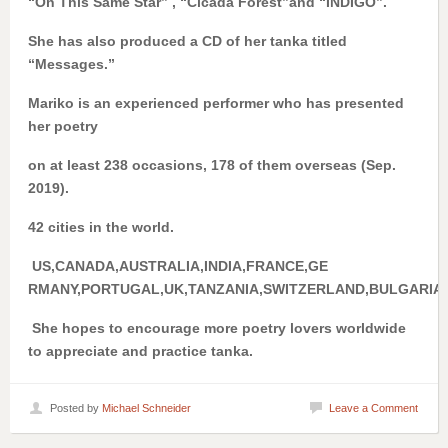
“On This Same Star” , “Cicada Forest”and “INDIGO”.
She has also produced a CD of her tanka titled
“Messages.”
Mariko is an experienced performer who has presented
her poetry
on at least 238 occasions, 178 of them overseas (Sep.
2019).
42 cities in the world.
US,CANADA,AUSTRALIA,INDIA,FRANCE,GE
RMANY,PORTUGAL,UK,TANZANIA,SWITZERLAND,BULGARIA
She hopes to encourage more poetry lovers worldwide
to appreciate and practice tanka.
Posted by
Michael Schneider
Leave a Comment