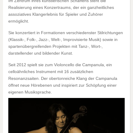
Im Zentrum ihres künstlerischen Schaffens steht die
Realisierung eines Konzertraums, der ein ganzheitliches
assoziatives Klangerlebnis für Spieler und Zuhörer
ermöglicht.
Sie konzertiert in Formationen verschiedenster Stilrichtungen
(Klassik-, Folk-, Jazz-, Welt-, Improvisierte Musik) sowie in
spartenübergreifenden Projekten mit Tanz-, Wort-,
darstellender und bildender Kunst.
Seit 2012 spielt sie zum Violoncello die Campanula, ein
celloähnliches Instrument mit 16 zusätzlichen
Resonanzsaiten. Der obertonreiche Klang der Campanula
öffnet neue Hörebenen und inspiriert zur Schöpfung einer
eigenen Musiksprache.