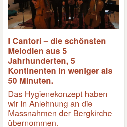
I Cantori – die schönsten
Melodien aus 5
Jahrhunderten, 5
Kontinenten in weniger als
50 Minuten.
Das Hygienekonzept haben
wir in Anlehnung an die
Massnahmen der Bergkirche
übernommen.